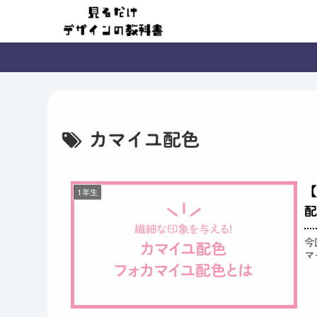
カマイユ配色
【
1年生
配
今
マ