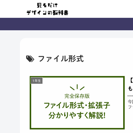
ファイル形式
【
1年生
も
今
フ