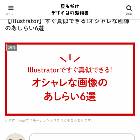
メニュー
検索
【Illustrator】すぐ真似できる!オシャレな画像
のあしらい6選
2年生