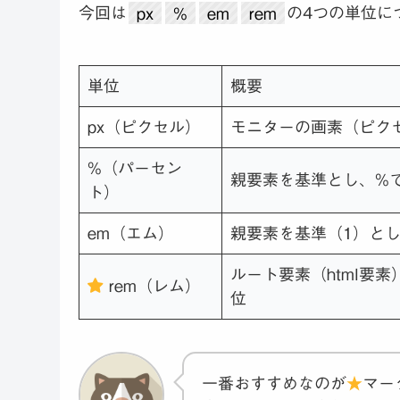
今回は
px
%
em
rem
の4つの単位に
単位
概要
px（ピクセル）
モニターの画素（ピク
%（パーセン
親要素を基準とし、%
ト）
em（エム）
親要素を基準（1）と
ルート要素（html要
rem（レム）
位
一番おすすめなのが
★
マー